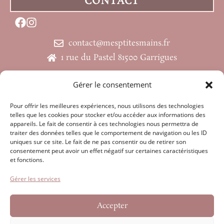
CONTACT
contact@mesptitesmains.fr
1 rue du Pastel 81500 Garrigues
INSCRIPTION NEWSLETTER
Gérer le consentement
Pour offrir les meilleures expériences, nous utilisons des technologies
Cliquez ici
telles que les cookies pour stocker et/ou accéder aux informations des
appareils. Le fait de consentir à ces technologies nous permettra de
traiter des données telles que le comportement de navigation ou les ID
uniques sur ce site. Le fait de ne pas consentir ou de retirer son
LIENS UTILES
consentement peut avoir un effet négatif sur certaines caractéristiques
et fonctions.
FAQ
Contact
Gérer les services
Mentions légales
Politique de confidentialité
Accepter
Conditions générales de vente