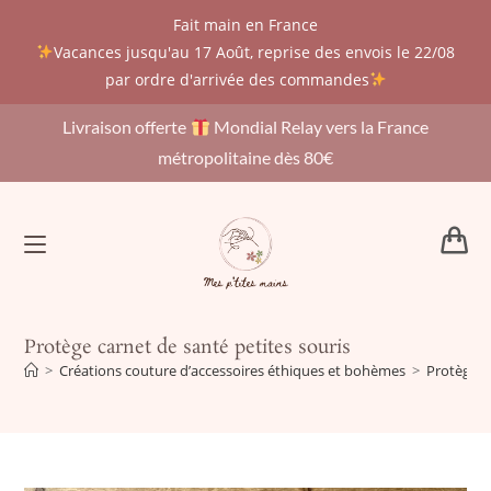
Fait main en France
Vacances jusqu'au 17 Août, reprise des envois le 22/08
par ordre d'arrivée des commandes
Livraison offerte
Mondial Relay vers la France
métropolitaine dès 80€
Protège carnet de santé petites souris
>
Créations couture d’accessoires éthiques et bohèmes
>
Protège c